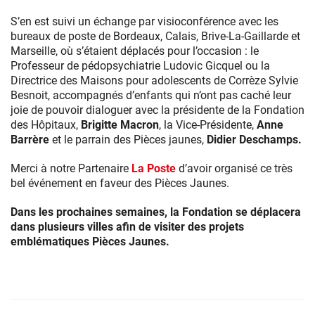
2022
à
S’en est suivi un échange par visioconférence avec les
la
bureaux de poste de Bordeaux, Calais, Brive-La-Gaillarde et
Poste
Marseille, où s’étaient déplacés pour l’occasion : le
du
Professeur de pédopsychiatrie Ludovic Gicquel ou la
Louvre
Directrice des Maisons pour adolescents de Corrèze Sylvie
et
Besnoit, accompagnés d’enfants qui n’ont pas caché leur
en
joie de pouvoir dialoguer avec la présidente de la Fondation
simultané
des Hôpitaux,
Brigitte Macron
, la Vice-Présidente,
Anne
dans
Barrère
et le parrain des Pièces jaunes,
Didier Deschamps.
cinq
villes
Merci à notre Partenaire
La Poste
d’avoir organisé ce très
française,
bel événement en faveur des Pièces Jaunes.
pour
améliorer
Dans les prochaines semaines, la Fondation se déplacera
le
dans plusieurs villes afin de visiter des projets
quotidien
emblématiques Pièces Jaunes.
des
enfants
et
adolescents
hospitalisés