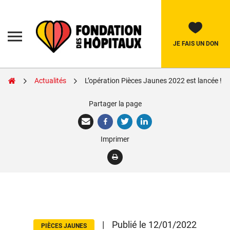
Skip
to
content
Fondation
des
Hôpitaux
JE FAIS UN DON
Actualités
L’opération Pièces Jaunes 2022 est lancée !
Rechercher:
Partager la page
La Fondation
Imprimer
Pièces Jaunes
Adolescents
Soignants
Nos réalisations
|
Publié le 12/01/2022
PIÈCES JAUNES
Nous soutenir