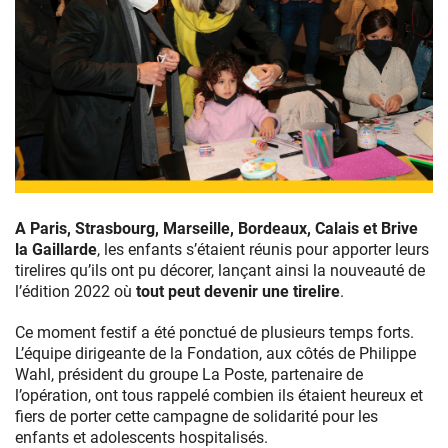
Brigitte
Macron,
A Paris, Strasbourg, Marseille, Bordeaux, Calais et Brive
Anne
la Gaillarde
, les enfants s’étaient réunis pour apporter leurs
Barrère
tirelires qu’ils ont pu décorer, lançant ainsi la nouveauté de
et
l’édition 2022 où
tout peut devenir une tirelire
.
Didier
Deschamps
Ce moment festif a été ponctué de plusieurs temps forts.
ont
L’équipe dirigeante de la Fondation, aux côtés de Philippe
lancé
Wahl, président du groupe La Poste, partenaire de
l’opération
l’opération, ont tous rappelé combien ils étaient heureux et
Pièces
fiers de porter cette campagne de solidarité pour les
Jaunes
enfants et adolescents hospitalisés.