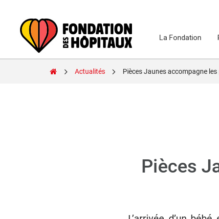
Skip
to
content
La Fondation
Fondation
Actualités
Pièces Jaunes accompagne les pa
des
Hôpitaux
Pièces J
L’arrivée d’un bébé