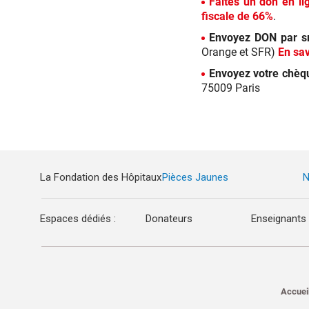
Faites un don en l
fiscale de 66%
.
Envoyez DON par 
Orange et SFR)
En sav
Envoyez votre chèq
75009 Paris
La Fondation des Hôpitaux
Pièces Jaunes
N
Espaces dédiés :
Donateurs
Enseignants
Accuei