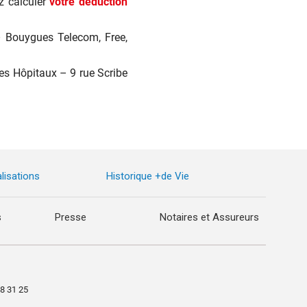
z calculer
votre déduction
 – Bouygues Telecom, Free,
des Hôpitaux – 9 rue Scribe
lisations
Historique +de Vie
s
Presse
Notaires et Assureurs
98 31 25