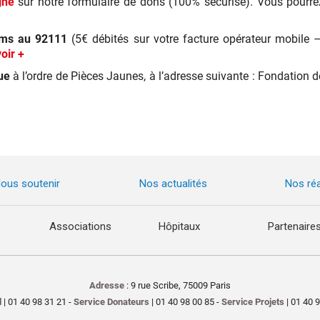
igne
sur notre formulaire de dons (100% sécurisé). Vous pourre
sms au 92111
(5€ débités sur votre facture opérateur mobile
oir +
ue
à l’ordre de Pièces Jaunes, à l’adresse suivante : Fondation 
ous soutenir
Nos actualités
Nos réa
Associations
Hôpitaux
Partenaire
Adresse
: 9 rue Scribe, 75009 Paris
l
| 01 40 98 31 21 -
Service Donateurs
| 01 40 98 00 85 -
Service Projets
| 01 40 