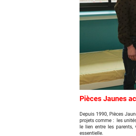
Pièces
Pièces Jaunes a
Jaunes
accompagne
les
Depuis 1990, Pièces Jaun
parents
projets comme : les unités
le lien entre les parents
essentielle.