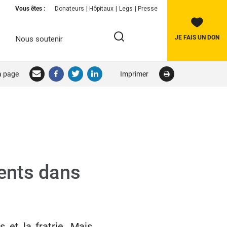
Vous êtes :
Donateurs
Hôpitaux
Legs
Presse
JE FAIS UN DON
Nous soutenir
Rechercher:
la page
Imprimer
RECHERCHER
ents dans
et la fratrie. Mais,