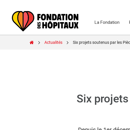
Skip
to
content
La Fondation
Fondation
Actualités
Six projets soutenus par les Pièces 
des
Hôpitaux
Six projet
Depuis le 1er décemb