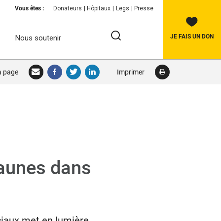
Vous êtes :
Donateurs
Hôpitaux
Legs
Presse
JE FAIS UN DON
Nous soutenir
Rechercher:
la page
Imprimer
RECHERCHER
Jaunes dans
ociaux met en lumière