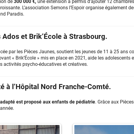
tion de
300 000 €,
une extension a permis d’ajouter 12 chambre
oissante. L’association Semons l’Espoir organise également des 
nd Paradis.
 Ados et Brik’École à Strasbourg.
ée par les Pièces Jaunes, soutient les jeunes de 11 à 25 ans con
novant « Brik’École » mis en place en 2021, aide les adolescents 
es activités psycho-éducatives et créatives.
té à l’Hôpital Nord Franche-Comté.
adapté est proposé aux enfants de pédiatrie
. Grâce aux Pièces
’année.