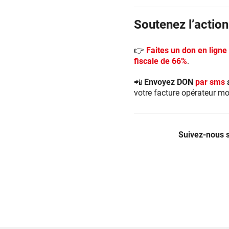
Soutenez l’action
👉
Faites un don en ligne
fiscale de 66%
.
📲 Envoyez DON
par sms
votre facture opérateur mo
Ensemble
améliorons
Suivez-nous s
le
quotidien
à
l’hôpital
–
Fondation
des
Hôpitaux