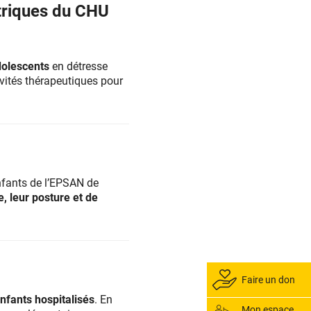
atriques du CHU
dolescents
en détresse
vités thérapeutiques pour
nfants de l’EPSAN de
, leur posture et de
Faire un don
nfants hospitalisés
. En
Mon espace