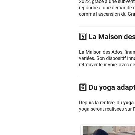
2022, grâce à une subven
répondre à une demande cr
comme l’ascension du Gra
5️⃣ La Maison des
La Maison des Ados, financ
variées. Son dispositif in
retrouver leur voie, avec d
6️⃣ Du yoga adap
Depuis la rentrée, du
yoga 
yoga seront réalisées sur l