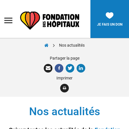
Skip
to
content
Fondation
des
Hôpitaux
JE FAIS UN DON
Nos actualités
Rechercher:
Partager la page
La Fondation
Imprimer
Pièces Jaunes
Adolescents
Soignants
Nos actualités
Nos réalisations
Nous soutenir