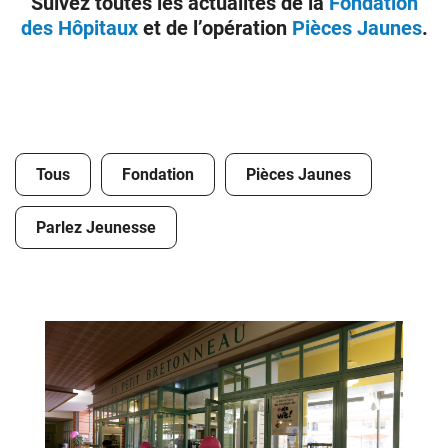
Suivez toutes les actualités de la
Fondation
des Hôpitaux
et de l’opération
Pièces Jaunes
.
Donateurs
Hôpitaux
Legs
Presse
Tous
Fondation
Pièces Jaunes
Parlez Jeunesse