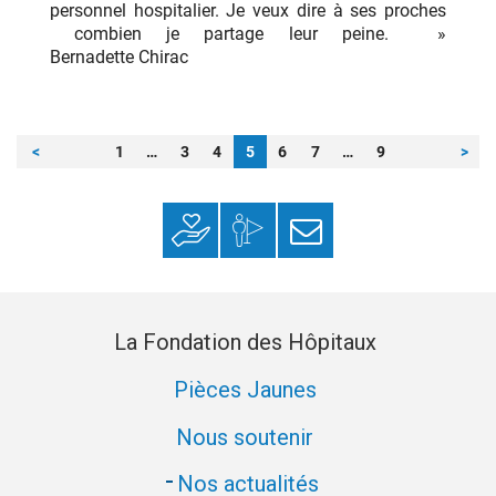
personnel hospitalier. Je veux dire à ses proches
combien je partage leur peine. »
Bernadette Chirac
Pagination
Page
Page
Page
Page
Page
Page
Page
<
1
…
3
4
5
6
7
…
9
>
des
publications
Faire un don
Mon espace
S’inscrire à la
donateur
newsletter
La Fondation des Hôpitaux
Pièces Jaunes
Nous soutenir
Nos actualités