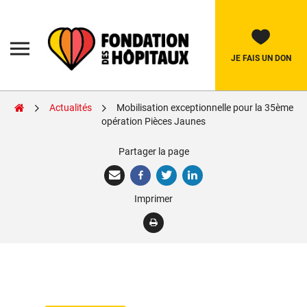
Skip
to
content
Fondation
des
Hôpitaux
JE FAIS UN DON
Actualités
Mobilisation exceptionnelle pour la 35ème
Rechercher:
opération Pièces Jaunes
Partager la page
La Fondation
Pièces Jaunes
Imprimer
Adolescents
Soignants
Nos réalisations
Nous soutenir