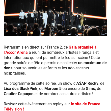
Retransmis en direct sur France 2, ce
Gala organisé à
l’Accor Arena
a réuni de nombreux artistes Français et
Internationaux qui ont pu mettre le feu sur scène ! Cette
grande soirée de fête a permis de collecter
un maximum de
dons
pour soutenir les enfants et les adolescents
hospitalisés.
Au programme de cette soirée, un show d’
A$AP Rocky
, de
Lisa des BlackPink
, de
Maroon 5
ou encore de
Gims,
de
Gautier Capuçon
et de nombreuses autres artistes !
Revivez cette événement en replay sur
le site de France
Télévision !