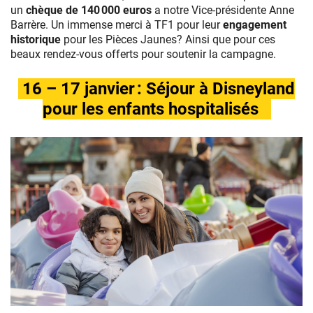
presentes
un
chèque de 140 000 euros
a notre Vice-présidente Anne
par
Barrère.
Un immense merci à TF1 pour leur
engagement
Jean-
historique
pour les Pièces Jaunes? Ainsi que pour ces
Luc
beaux rendez-vous offerts pour soutenir la campagne.
Reichmann.
©
16 – 17 janvier : Séjour à Disneyland
Jean-
pour les enfants hospitalisés
Philippe
BALTEL
/
PISTACHE
TV
/
TF1
La
Plaine
St
Denis,FRANCE-
le
20/12/23
©