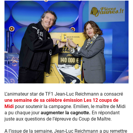
« Les
12
L’animateur star de TF1 Jean-Luc Reichmann a consacré
Coups
une semaine de sa célèbre émission Les 12 coups de
de
Midi
pour soutenir la campagne. Emilien, le maître de Midi
Midi-
a pu chaque jour
augmenter la cagnotte.
En répondant
Operation
juste aux questions de l’épreuve du Coup de Maître.
PIECES
JAUNES »
A l’issue de la semaine, Jean-Luc Reichmann a pu remettre