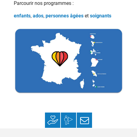
Parcourir nos programmes :
enfants
,
ados
,
personnes âgées
et
soignants
Faire un don
Mon espace
S’inscrire à la
donateur
newsletter