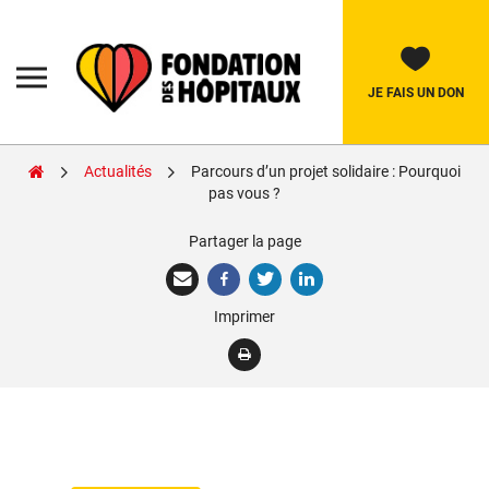
Skip
to
content
Fondation
des
Hôpitaux
JE FAIS UN DON
Actualités
Parcours d’un projet solidaire : Pourquoi
Rechercher:
pas vous ?
Partager la page
La Fondation
Pièces Jaunes
Imprimer
Adolescents
Soignants
Nos réalisations
Nous soutenir