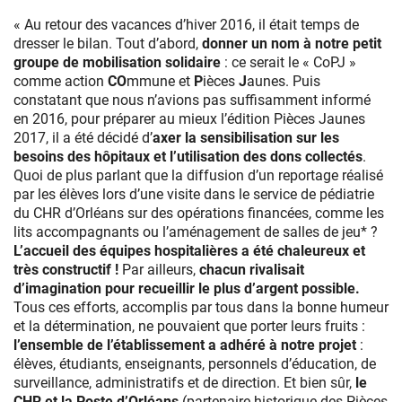
« Au retour des vacances d’hiver 2016, il était temps de
dresser le bilan. Tout d’abord,
donner un nom à notre petit
groupe de mobilisation solidaire
: ce serait le « CoPJ »
comme action
CO
mmune et
P
ièces
J
aunes. Puis
constatant que nous n’avions pas suffisamment informé
en 2016, pour préparer au mieux l’édition Pièces Jaunes
2017, il a été décidé d’
axer la sensibilisation sur les
besoins des hôpitaux et l’utilisation des dons collectés
.
Quoi de plus parlant que la diffusion d’un reportage réalisé
par les élèves lors d’une visite dans le service de pédiatrie
du CHR d’Orléans sur des opérations financées, comme les
lits accompagnants ou l’aménagement de salles de jeu* ?
L’accueil des équipes hospitalières a été chaleureux et
très constructif !
Par ailleurs,
chacun rivalisait
d’imagination pour recueillir le plus d’argent possible.
Tous ces efforts, accomplis par tous dans la bonne humeur
et la détermination, ne pouvaient que porter leurs fruits :
l’ensemble de l’établissement a adhéré à notre projet
:
élèves, étudiants, enseignants, personnels d’éducation, de
surveillance, administratifs et de direction. Et bien sûr,
le
CHR et la Poste d’Orléans
(partenaire historique des Pièces