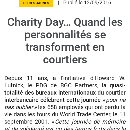
|
Publié le 12/09/2016
PIÈCES JAUNES
Charity Day… Quand les
Donateurs
Hôpitaux
personnalités se
Legs
transforment en
Presse
courtiers
Depuis 11 ans, à l’initiative d’Howard W.
Lutnick, le PDG de BGC Partners,
la quasi-
totalité des bureaux internationaux du courtier
interbancaire célèbrent cette journée
« pour ne
pas oublier »
les 658 employés qui ont perdu la
vie dans les tours du World Trade Center, le 11
septembre 2001.
« Cette journée de mémoire
et de solidarité est un des temps forts dans la