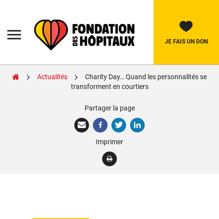
Skip
to
content
Fondation
des
Hôpitaux
JE FAIS UN DON
Actualités
Charity Day… Quand les personnalités se
Rechercher:
transforment en courtiers
Partager la page
La Fondation
Pièces Jaunes
Imprimer
Adolescents
Soignants
Nos réalisations
Nous soutenir