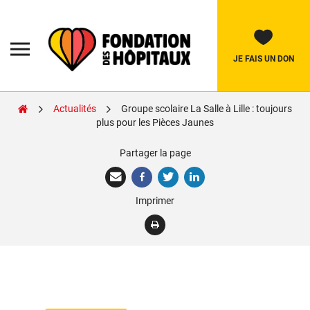
Skip
to
content
Fondation
des
Hôpitaux
JE FAIS UN DON
Actualités
Groupe scolaire La Salle à Lille : toujours
Rechercher:
plus pour les Pièces Jaunes
Partager la page
La Fondation
Pièces Jaunes
Imprimer
Adolescents
Soignants
Nos réalisations
Nous soutenir