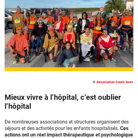
Activité
Pièces
©
Association Courir Avec
Jaunes
–
Mieux vivre à l’hôpital, c’est oublier
Association
l’hôpital
Courir
Avec
De nombreuses associations et structures organisent des
séjours et des activités pour les enfants hospitalisés.
Ces
actions ont un réel impact
thérapeutique
et psychologique