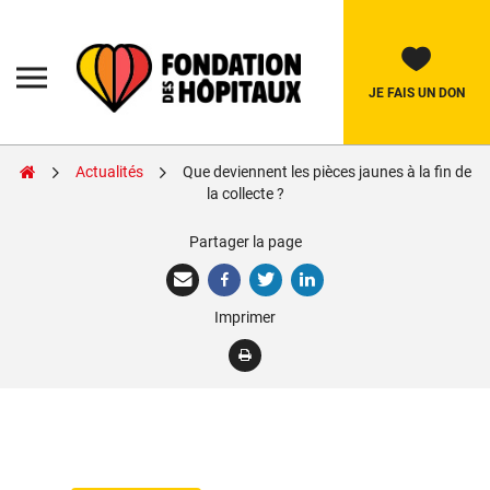
Skip
to
content
Fondation
des
Hôpitaux
JE FAIS UN DON
Actualités
Que deviennent les pièces jaunes à la fin de
Rechercher:
la collecte ?
Partager la page
La Fondation
Pièces Jaunes
Imprimer
Adolescents
Soignants
Nos réalisations
Nous soutenir