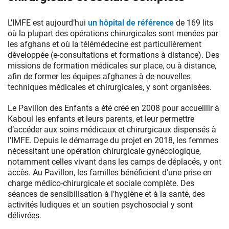
Médical
Français
L’IMFE est aujourd’hui
un hôpital de référence
de 169 lits
de
où la plupart des opérations chirurgicales sont menées par
la
les afghans et où la télémédecine est particulièrement
Mère
développée (e-consultations et formations à distance). Des
et
missions de formation médicales sur place, ou à distance,
de
afin de former les équipes afghanes à de nouvelles
l’Enfant
techniques médicales et chirurgicales, y sont organisées.
(IMFE)
de
Le Pavillon des Enfants a été créé en 2008 pour accueillir à
Kaboul.
Kaboul les enfants et leurs parents, et leur permettre
Cet
d’accéder aux soins médicaux et chirurgicaux dispensés à
établissement
l’IMFE. Depuis le démarrage du projet en 2018, les femmes
construit
nécessitant une opération chirurgicale gynécologique,
et
notamment celles vivant dans les camps de déplacés, y ont
financé
accès. Au Pavillon, les familles bénéficient d’une prise en
par
charge médico-chirurgicale et sociale complète. Des
la
séances de sensibilisation à l’hygiène et à la santé, des
Chaîne
activités ludiques et un soutien psychosocial y sont
de
délivrées.
l’espoir