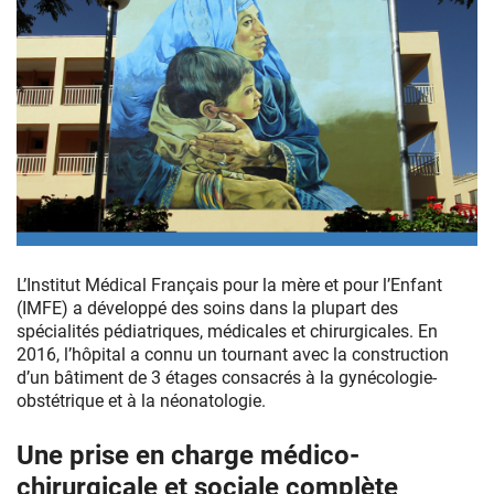
Depuis
2005,
L’Institut Médical Français pour la mère et pour l’Enfant
la
(IMFE) a développé des soins dans la plupart des
Fondation
spécialités pédiatriques, médicales et chirurgicales. En
des
2016, l’hôpital a connu un tournant avec la construction
Hôpitaux
d’un bâtiment de 3 étages consacrés à la gynécologie-
apporte
obstétrique et à la néonatologie.
son
soutien
Une prise en charge médico-
à
chirurgicale et sociale complète
l’Institut