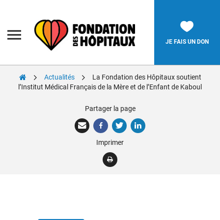
Skip
to
content
Fondation
des
Hôpitaux
JE FAIS UN DON
Actualités
La Fondation des Hôpitaux soutient
Rechercher:
l’Institut Médical Français de la Mère et de l’Enfant de Kaboul
Partager la page
La Fondation
Pièces Jaunes
Imprimer
Adolescents
Soignants
Nos réalisations
Nous soutenir