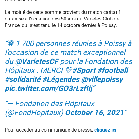
à
l’Institut
La moitié de cette somme provient du match caritatif
Médical
organisé à l’occasion des 50 ans du Variétés Club de
Français
France, qui s’est tenu le 14 octobre dernier à Poissy.
de
la
⚽️ 1 700 personnes réunies à Poissy à
Mère
et
l'occasion de ce match exceptionnel
de
du
@VarietesCF
pour la Fondation des
l’Enfant
Hôpitaux : MERCI 💛
#Sport
#football
(IMFE)
de
#solidarité
#Légendes
@villepoissy
Kaboul.
pic.twitter.com/GO3rLzfIij
Cet
établissement
construit
— Fondation des Hôpitaux
et
(@FondHopitaux)
October 16, 2021
financé
par
la
Pour accéder au communiqué de presse,
cliquez ici
Chaîne