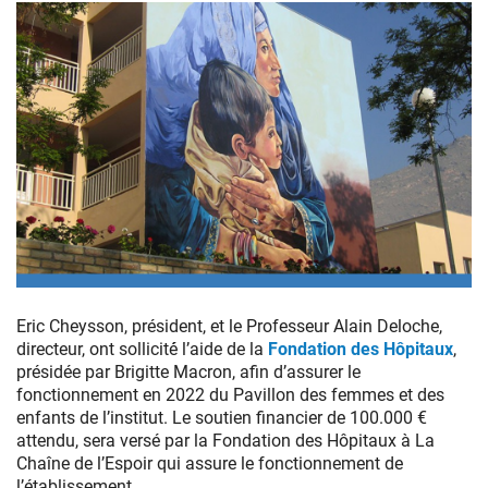
Depuis
2005,
Eric Cheysson, président, et le Professeur Alain Deloche,
la
directeur, ont sollicité́ l’aide de la
Fondation des Hôpitaux
,
Fondation
présidée par Brigitte Macron, afin d’assurer le
des
fonctionnement en 2022 du Pavillon des femmes et des
Hôpitaux
enfants de l’institut. Le soutien financier de 100.000 €
apporte
attendu, sera versé par la Fondation des Hôpitaux à La
son
Chaîne de l’Espoir qui assure le fonctionnement de
soutien
l’établissement