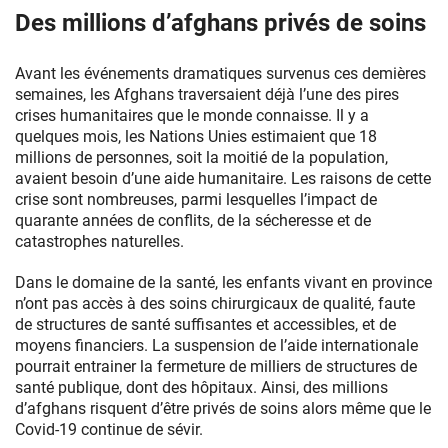
et
Des millions d’afghans privés de soins
inauguré
en
2006
Avant les événements dramatiques survenus ces demières
par
semaines, les Afghans traversaient déjà l’une des pires
Bernadette
crises humanitaires que le monde connaisse. Il y a
Chirac
quelques mois, les Nations Unies estimaient que 18
est
millions de personnes, soit la moitié de la population,
aujourd’hui
avaient besoin d’une aide humanitaire. Les raisons de cette
dans
crise sont nombreuses, parmi lesquelles l’impact de
une
quarante années de conflits, de la sécheresse et de
situation
catastrophes naturelles.
critique.
Dans le domaine de la santé, les enfants vivant en province
n’ont pas accès à des soins chirurgicaux de qualité, faute
de structures de santé suffisantes et accessibles, et de
moyens financiers. La suspension de l’aide internationale
pourrait entrainer la fermeture de milliers de structures de
santé publique, dont des hôpitaux. Ainsi, des millions
d’afghans risquent d’être privés de soins alors même que le
Covid-19 continue de sévir.