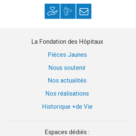
de
l’espoir
Faire un don
Mon espace
S’inscrire à la
et
donateur
newsletter
inauguré
en
2006
par
La Fondation des Hôpitaux
Bernadette
Chirac
Pièces Jaunes
est
aujourd’hui
Nous soutenir
dans
une
Nos actualités
situation
critique.
Nos réalisations
Historique +de Vie
Espaces dédiés :