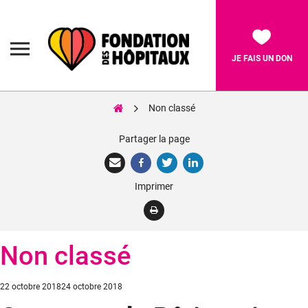
Skip
to
content
Fondation
des
Hôpitaux
JE FAIS UN DON
Non classé
Rechercher:
Partager la page
La Fondation
Imprimer
Pièces Jaunes
Adolescents
Non classé
Soignants
Nos réalisations
Posted
22 octobre 2018
24 octobre 2018
on
Nous soutenir