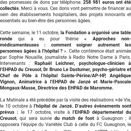
des promesses de dons par téléphone.
258 981 euros ont ét
collectés
. Merci à vous. Ces dons vont permettre de financer au
sein des établissements hospitaliers, des projets innovants et
essentiels au bien-être des personnes âgées.
Cette semaine, le 11 octobre,
la Fondation a organisé une table
ronde
qui a eu pour thème
« Approches non-
médicamenteuses : comment soigner autrement les
personnes âgées à l’hôpital ?
». Cette conférence était animée
par Sophie Nouaille, journaliste à Radio Notre Dame à Paris.
Intervenants :
Raphaël Leichner, psychologue-clinicien 
l’EHPAD du Creusot
,
Dr Bruno Le Dastumer, psycho-gériatre et
Chef de Pôle à l’hôpital Sainte-Périne/AP-HP, Angélique
Vignon, Animatrice à l’EHPAD de Janzé et Marie-Pascale
Mongaux-Masse, Directrice des EHPAD de Maromme.
La Matinale a été précédée par la visite des réalisations +de Vie,
le 10 octobre à
l’hôpital de Janzé. D’autres évènements son
prévus :
le 17 octobre, visite à
l’EHPAD départemental d
Creusot
, qui sera suivie
du match de foot
à Gueugnon ; i
opposera l’équipe du Variétés Club à celle du FC Gueugnon, le
ème