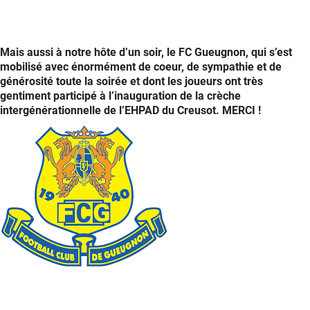
Jacques
Vendroux
et
le
Mais aussi à notre hôte d’un soir, le FC Gueugnon, qui s’est
Variétés
mobilisé avec énormément de coeur, de sympathie et de
Club
générosité toute la soirée et dont les joueurs ont très
de
gentiment participé à l’inauguration de la crèche
France
intergénérationnelle de l’EHPAD du Creusot. MERCI !
pour
+de
Vie
FC
Gueugnon
pour