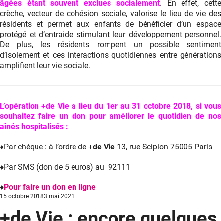
âgées étant souvent exclues socialement
. En effet, cett
crèche, vecteur de cohésion sociale, valorise le lieu de vie des
résidents et permet aux enfants de bénéficier d’un espace
protégé et d’entraide stimulant leur développement personnel.
De plus, les résidents rompent un possible sentiment
d’isolement et ces interactions quotidiennes entre générations
amplifient leur vie sociale.
L’opération +de Vie a lieu du 1er au 31 octobre 2018, si vous
souhaitez faire un don pour améliorer le quotidien de nos
aînés hospitalisés :
♦Par chèque : à l’ordre de
+de Vie
13, rue Scipion 75005 Paris
♦Par SMS (don de 5 euros) au 92111
♦
Pour faire un don en ligne
Posted
15 octobre 2018
3 mai 2021
on
+de Vie : encore quelques