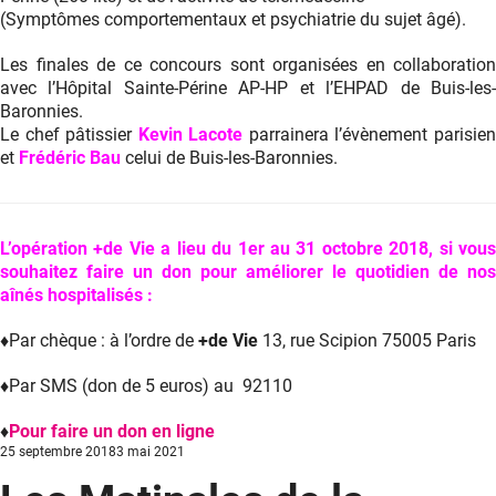
(Symptômes comportementaux et psychiatrie du sujet âgé).
Les finales de ce concours sont organisées en collaboration
avec l’Hôpital Sainte-Périne AP-HP et l’EHPAD de Buis-les-
Baronnies.
Le chef pâtissier
Kevin Lacote
parrainera l’évènement parisie
et
Frédéric Bau
celui de Buis-les-Baronnies.
L’opération +de Vie a lieu du 1er au 31 octobre 2018, si vous
souhaitez faire un don pour améliorer le quotidien de nos
aînés hospitalisés :
♦Par chèque : à l’ordre de
+de Vie
13, rue Scipion 75005 Paris
♦Par SMS (don de 5 euros) au 92110
♦
Pour faire un don en ligne
Posted
25 septembre 2018
3 mai 2021
on