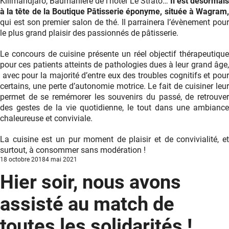
Kilimandjaro, Baumanière de l’hôtel Le Strato…
Il est désormais
à la tête de la Boutique Pâtisserie éponyme, située à Wagram,
qui est son premier salon de thé. Il parrainera l’évènement pour
le plus grand plaisir des passionnés de pâtisserie.
Le concours de cuisine présente un réel objectif thérapeutique
pour ces patients atteints de pathologies dues à leur grand âge,
avec pour la majorité d’entre eux des troubles cognitifs et pour
certains, une perte d’autonomie motrice. Le fait de cuisiner leur
permet de se remémorer les souvenirs du passé, de retrouver
des gestes de la vie quotidienne, le tout dans une ambiance
chaleureuse et conviviale.
La cuisine est un pur moment de plaisir et de convivialité, et
surtout, à consommer sans modération !
Posted
18 octobre 2018
4 mai 2021
on
Hier soir, nous avons
assisté au match de
toutes les solidarités !