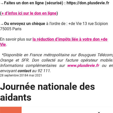
→Faites un don en ligne (sécurisé) :
https://don.plusdevie.fr
(
+ d’infos ici sur le don en ligne
)
→Ou envoyez un chèque
à l’ordre de : +de Vie 13 rue Scipion
75005 Paris
En savoir plus sur
la réduction d’impôts liée à votre don +de
Vie
.
*Disponible en France métropolitaine sur Bouygues Télécom
Orange et SFR. Don collecté sur facture opérateur mobile.
Informations complémentaires sur
www.plusdevie.fr
ou e
envoyant
contact
au 92 111.
Posted
28 septembre 2018
4 mai 2021
on
Journée nationale des
aidants