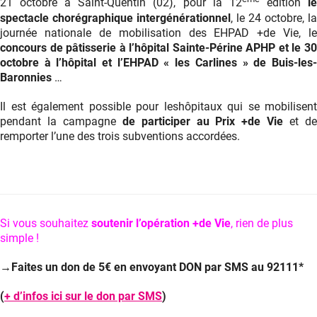
21 octobre à Saint-Quentin (02), pour la 12
édition
l
spectacle chorégraphique intergénérationnel
, le 24 octobre, la
journée nationale de mobilisation des EHPAD +de Vie, le
concours de pâtisserie à l’hôpital Sainte-Périne APHP et le 30
octobre à l’hôpital et l’EHPAD « les Carlines » de Buis-les-
Baronnies
…
Il est également possible pour leshôpitaux qui se mobilisent
pendant la campagne
de participer au
Prix +de Vie
et d
remporter l’une des trois subventions accordées.
Si vous souhaitez
soutenir l’opération +de Vie
, rien de plus
simple !
→Faites un don de 5€ en envoyant DON par SMS au 92111*
(
+ d’infos ici sur le don par SMS
)