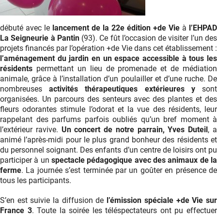
débuté avec le
lancement de la 22
e
édition +de Vie
à
l’EHPAD
La Seigneurie à Pantin
(93). Ce fût l’occasion de visiter l’un de
projets financés par l’opération +de Vie dans cet établissement :
l’aménagement du jardin en un espace accessible à tous les
résidents
permettant un lieu de promenade et de médiation
animale, grâce à l’installation d’un poulailler et d’une ruche. De
nombreuses
activités thérapeutiques extérieures y
son
organisées. Un parcours des senteurs avec des plantes et des
fleurs odorantes stimule l’odorat et la vue des résidents, leur
rappelant des parfums parfois oubliés qu’un bref moment à
l’extérieur ravive.
Un concert de notre parrain, Yves Duteil
, 
animé l’après-midi pour le plus grand bonheur des résidents et
du personnel soignant. Des enfants d’un centre de loisirs ont pu
participer à un
spectacle pédagogique avec des animaux de la
ferme
. La journée s’est terminée par un goûter en présence de
tous les participants.
S’en est suivie la diffusion de
l’émission spéciale +de Vie su
France 3
. Toute la soirée les téléspectateurs ont pu effectue