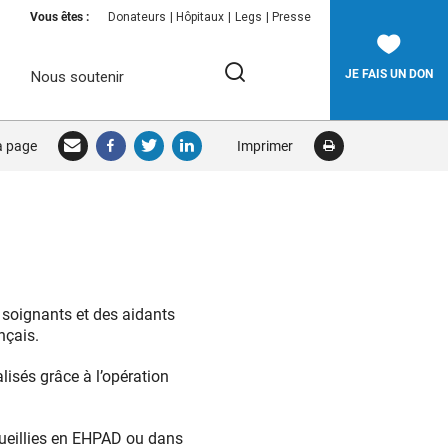
Vous êtes :
Donateurs
Hôpitaux
Legs
Presse
JE FAIS UN DON
Nous soutenir
Rechercher:
la page
Imprimer
RECHERCHER
 soignants et des aidants
nçais.
isés grâce à l’opération
cueillies en EHPAD ou dans