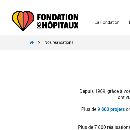
Skip
to
content
La Fondation
Fondation
Nos réalisations
des
Hôpitaux
Depuis 1989, grâce à vos
ont vu
Plus de
9 800 projets
on
Plus de 7 8
00 réalisatio