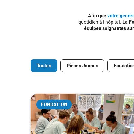
Afin que
votre généro
quotidien à l’hôpital.
L
a Fo
équipes soignantes sur 
Toutes
Pièces Jaunes
Fondatio
FONDATION