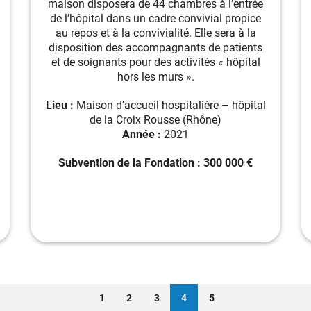
maison disposera de 44 chambres à l’entrée
de l’hôpital dans un cadre convivial propice
au repos et à la convivialité. Elle sera à la
disposition des accompagnants de patients
et de soignants pour des activités « hôpital
hors les murs ».
Lieu :
Maison d’accueil hospitalière – hôpital
de la Croix Rousse (Rhône)
Année :
2021
Subvention de la Fondation : 300 000 €
Page
Page
Page
Page
Page
1
2
3
4
5